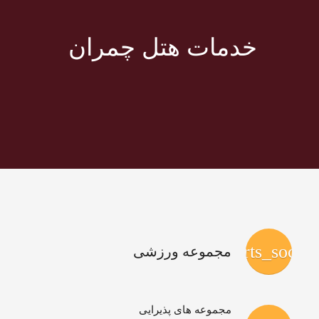
خدمات هتل چمران
sports_socce
مجموعه ورزشی
مجموعه های پذیرایی