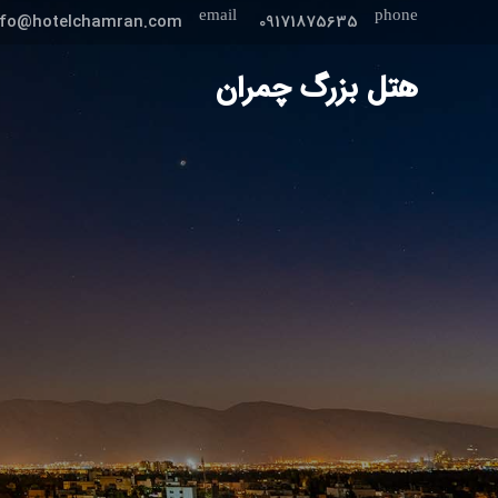
email
phone
nfo@hotelchamran.com
09171875635
هتل بزرگ چمران