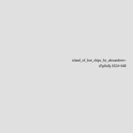
island_of_lost_ships_by_alexandreev-
d5p0x8j-1024×640