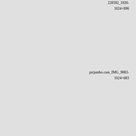
228592_1920-
1024×896
picjumbo.com_IMG_9083-
1024×683