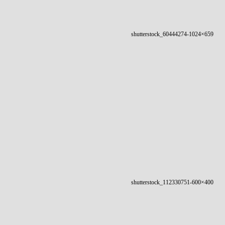
shutterstock_60444274-1024×659
shutterstock_112330751-600×400