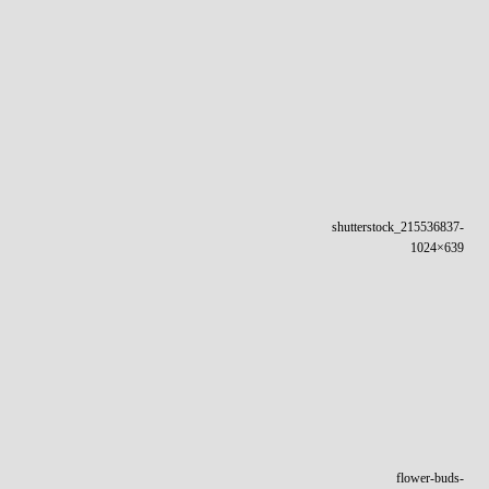
shutterstock_215536837-
1024×639
flower-buds-