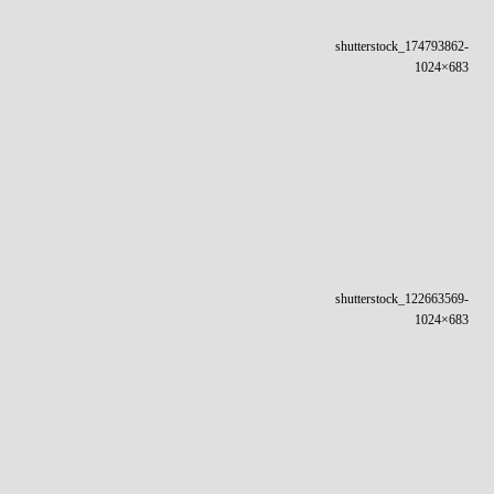
shutterstock_174793862-
1024×683
shutterstock_122663569-
1024×683