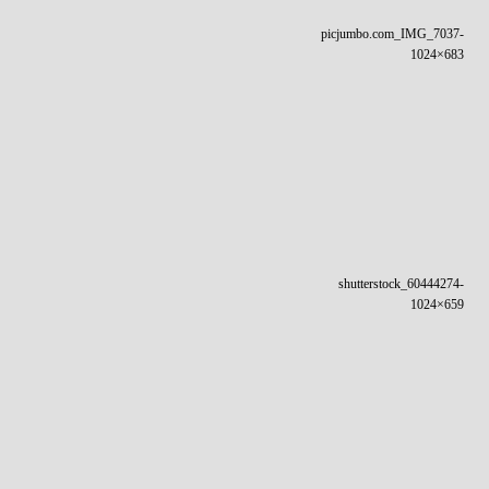
picjumbo.com_IMG_7037-
1024×683
shutterstock_60444274-
1024×659