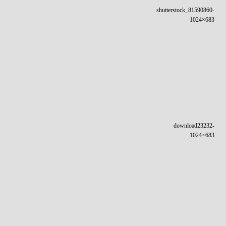
shutterstock_81590860-
1024×683
download23232-
1024×683