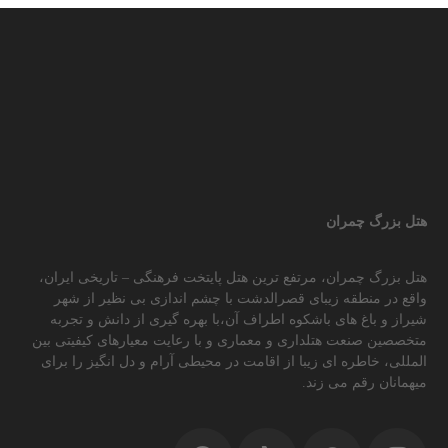
هتل بزرگ چمران
هتل بزرگ چمران، مرتفع ترین هتل پایتخت فرهنگی – تاریخی ایران،
واقع در منطقه زیبای قصرالدشت با چشم اندازی بی نظیر از شهر
شیراز و باغ های باشکوه اطراف آن،با بهره گیری از دانش و تجربه
متخصصین صنعت هتلداری و معماری و با رعایت معیارهای کیفیتی بین
المللی، خاطره ای زیبا از اقامت در محیطی آرام و دل انگیز را برای
میهمانان رقم می زند.