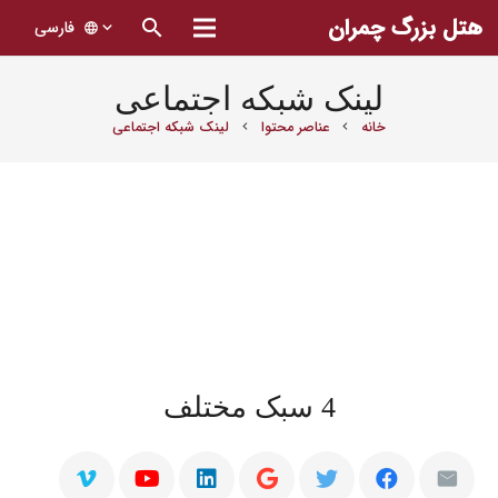
هتل بزرگ چمران
search
فارسی
language
لینک شبکه اجتماعی
خانه
عناصر محتوا
لینک شبکه اجتماعی
chevron_right
chevron_right
4 سبک مختلف