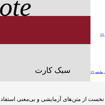
ote
ote
ote
ote
ote
ote
ote
ote
ote
ote
ote
ote
سبک کارت
طبقه 25
نخست از متن‌های آزمایشی و بی‌معنی استفاده 