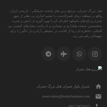
هتل بزرگ چمران، مرتفع ترین هتل پایتخت فرهنگی – تاریخی ایران،
واقع در منطقه زیبای قصرالدشت با چشم اندازی بی نظیر از شهر
شیراز و باغ های باشکوه اطراف آن،با بهره گیری از دانش و تجربه
متخصصین صنعت هتلداری و معماری و با رعایت معیارهای کیفیتی بین
المللی، خاطره ای زیبا از اقامت در محیطی آرام و دل انگیز را برای
میهمانان رقم می زند.
home
شیراز بلوار چمران هتل بزرگ چمران
mail
reservation@hotelchamran.com
phone
09171875635