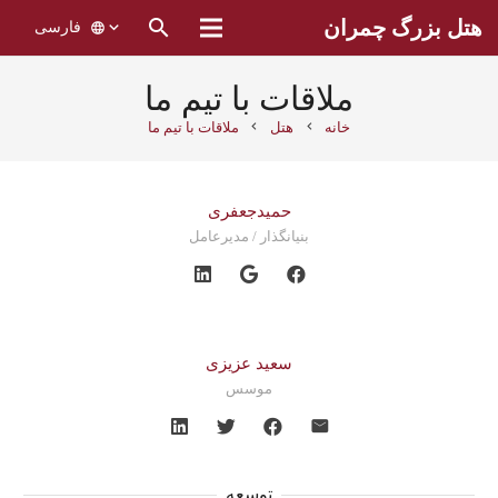
search
هتل بزرگ چمران
فارسی
language
ملاقات با تیم ما
chevron_right
chevron_right
خانه
هتل
ملاقات با تیم ما
حمیدجعفری
بنیانگذار / مدیرعامل
سعید عزیزی
موسس
توسعه