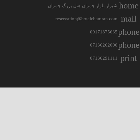
home
شیراز بلوار چمران هتل بزرگ چمران
mail
reservation@hotelchamran.com
phone
09171875635
phone
07136262000
print
07136291111
تمامی حقوق محفوظ است.
صفحه اصلی