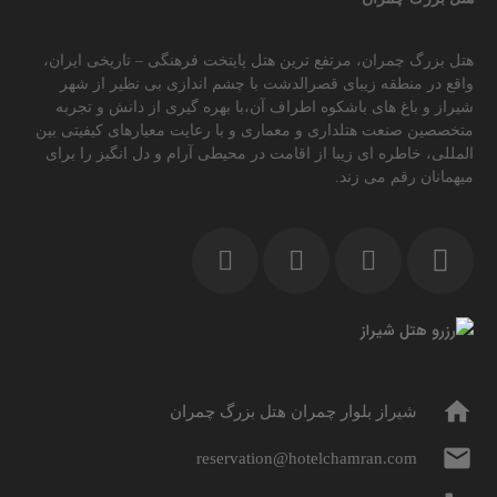
هتل بزرگ چمران، مرتفع ترین هتل پایتخت فرهنگی – تاریخی ایران،
واقع در منطقه زیبای قصرالدشت با چشم اندازی بی نظیر از شهر
شیراز و باغ های باشکوه اطراف آن،با بهره گیری از دانش و تجربه
متخصصین صنعت هتلداری و معماری و با رعایت معیارهای کیفیتی بین
المللی، خاطره ای زیبا از اقامت در محیطی آرام و دل انگیز را برای
میهمانان رقم می زند.
home
شیراز بلوار چمران هتل بزرگ چمران
mail
reservation@hotelchamran.com