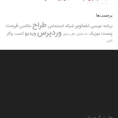
شهریور 20, 1393
برچسب‌ها
طراح
تصاویر
فرمت
برنامه نویسی
شبکه اجمتماعی
عکاسی
وردپرس
پست
ویدیو
موزیک
کسب وکار
نام تجاری
نقل و قول
گالری
هتل بزرگ چمران