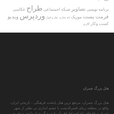
طراح
تصاویر
برنامه نویسی
شبکه اجمتماعی
عکاسی
وردپرس
فرمت پست
ویدیو
موزیک
نام تجاری
نقل و قول
کسب وکار
گالری
هتل بزرگ چمران
هتل بزرگ چمران، مرتفع ترین هتل پایتخت فرهنگی – تاریخی ایران،
واقع در منطقه زیبای قصرالدشت با چشم اندازی بی نظیر از شهر
شیراز و باغ های باشکوه اطراف آن،با بهره گیری از دانش و تجربه