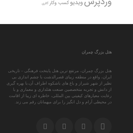
وردپرس
ویدیو
کسب وکار
گالری
هتل بزرگ چمران
هتل بزرگ چمران، مرتفع ترین هتل پایتخت فرهنگی – تاریخی
ایران، واقع در منطقه زیبای قصرالدشت با چشم اندازی بی
نظیر از شهر شیراز و باغ های باشکوه اطراف آن،با بهره گیری
از دانش و تجربه متخصصین صنعت هتلداری و معماری و با
رعایت معیارهای کیفیتی بین المللی، خاطره ای زیبا از اقامت
در محیطی آرام و دل انگیز را برای میهمانان رقم می زند.