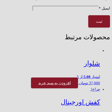
ایمیل
*
محصولات مرتبط
شلوار
امتیاز
5.00
از 5
افزودن به سبد خرید
37,000
تومان
حراج!
کفش اورجینال