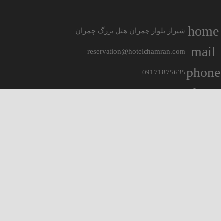
home
شیراز بلوار چمران هتل بزرگ چمران
mail
reservation@hotelchamran.com
phone
09171875635
phone
07136262000
print
07136291111