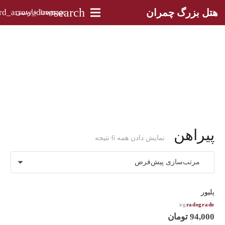
search
هتل بزرگ چمران
language
فارسی
پیراهن
نمایش دادن همه 6 نتیجه
پلیور
امتیاز
4.00
از 5
94,000
تومان