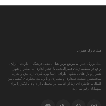
هتل بزرگ چمران
هتل بزرگ چمران، مرتفع ترین هتل پایتخت فرهنگی – تاریخی ایران،
واقع در منطقه زیبای قصرالدشت با چشم اندازی بی نظیر از شهر
شیراز و باغ های باشکوه اطراف آن،با بهره گیری از دانش و تجربه
متخصصین صنعت هتلداری و معماری و با رعایت معیارهای کیفیتی بین
المللی، خاطره ای زیبا از اقامت در محیطی آرام و دل انگیز را برای
میهمانان رقم می زند.