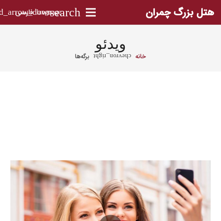
هتل بزرگ چمران
search
فارسی
language
ویدئو
خانه
برگه‌ها
chevron_right