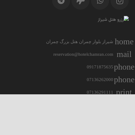
home
شیراز بلوار چمران هتل بزرگ چمران
mail
reservation@hotelchamran.com
phone
09171875635
phone
07136262000
print
07136291111