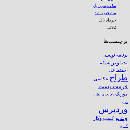
مک مینی اپل
مشخص شد
خرداد 23,
1392
برچسب‌ها
برنامه نویسی
تصاویر
شبکه
اجمتماعی
طراح
عکاسی
فرمت پست
موزیک
نام تجاری
نقل و
قول
وردپرس
ویدیو
کسب وکار
گالری