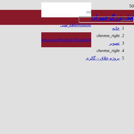
پروژه خلاق – گالری
هتل بزرگ چمران
language
فارسی
خانه
chevron_right
language
English (English)
تصویر
chevron_right
پروژه خلاق – گالری