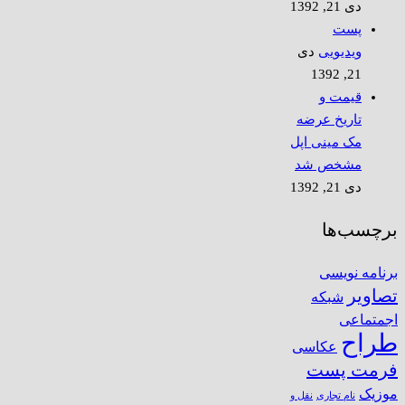
دی 21, 1392
پست
ویدیویی
دی
21, 1392
قیمت و
تاریخ عرضه
مک مینی اپل
مشخص شد
دی 21, 1392
برچسب‌ها
برنامه نویسی
تصاویر
شبکه
اجمتماعی
طراح
عکاسی
فرمت پست
موزیک
نام تجاری
نقل و